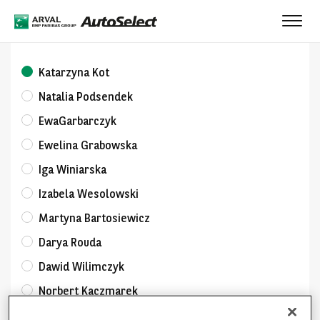
Toggle
naviga
Katarzyna Kot
Natalia Podsendek
EwaGarbarczyk
Ewelina Grabowska
Iga Winiarska
Izabela Wesolowski
Martyna Bartosiewicz
Darya Rouda
Dawid Wilimczyk
Norbert Kaczmarek
Agata Jędrzejewska