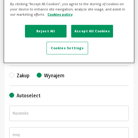
By clicking “Accept All Cookies”, you agree to the storing of cookies on
Karolina Skalik
your device to enhance site navigation, analyze site usage, and assist in
our marketing efforts.
Cookies policy
Pola obowiązkowe
Reject All
Accept All Cookies
Osoba prywatna
Firma
Cookies Settings
Połączenie przychodzące
Wizyta na placu
Zakup
Wynajem
Autoselect