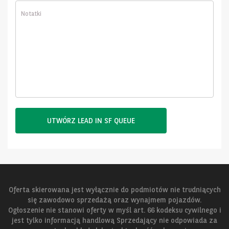
UTWÓRZ LEAD IN SF QUEUE
Oferta skierowana jest wyłącznie do podmiotów nie trudniących
się zawodowo sprzedażą oraz wynajmem pojazdów.
Ogłoszenie nie stanowi oferty w myśl art. 66 kodeksu cywilnego i
jest tylko informacją handlową Sprzedający nie odpowiada za