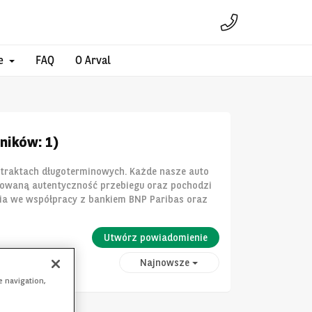
e
FAQ
O Arval
ników: 1)
ntraktach długoterminowych. Każde nasze auto
towaną autentyczność przebiegu oraz pochodzi
nia we współpracy z bankiem BNP Paribas oraz
Utwórz powiadomienie
Najnowsze
e navigation,