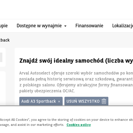
upie
Dostępne w wynajmie
Finansowanie
Lokalizacj
tback
Znajdź swój idealny samochód (liczba wy
Arval Autoselect oferuje szeroki wybór samochodów po ko
posiada pełną historię serwisową oraz szkodową, gwaran
z polskiego salonu. Oferujemy atrakcyjne formy finansowa
pakiety ubezpieczenia OC/AC.
Audi A3 Sportback
USUŃ WSZYSTKO
“Accept All Cookies”, you agree to the storing of cookies on your device to enhance sit
 usage, and assist in our marketing efforts.
Cookies policy