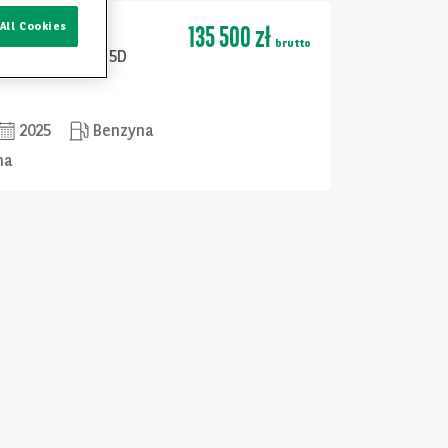
135 500 zł
All Cookies
rtback
brutto
C 150KM S LINE 5D
2025
Benzyna
na