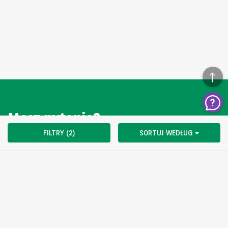
Masz pytanie?
FILTRY (2)
SORTUJ WEDŁUG
SKONTAKTUJ SIĘ Z NAMI
Oferta skierowana jest wyłącznie do podmiotów nie trudniących