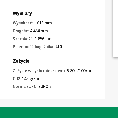
Wymiary
Wysokość
:
1 616 mm
Długość
:
4 484 mm
Szerokość
:
1 856 mm
Pojemność bagażnika
:
410 l
Zużycie
Zużycie w cyklu mieszanym
:
5.80 L/100km
CO2
:
146 g/km
Norma EURO
:
EURO 6