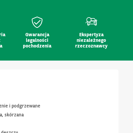
ria
Gwarancja
Ekspertyza
z
legalności
niezależnego
a
pochodzenia
rzeczoznawcy
znie i podgrzewane
a, skórzana
k deszczu