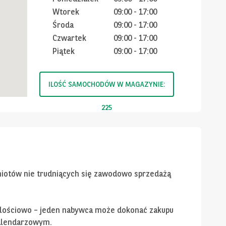
Wtorek
09:00
-
17:00
Środa
09:00
-
17:00
Czwartek
09:00
-
17:00
Piątek
09:00
-
17:00
ILOŚĆ SAMOCHODÓW W MAGAZYNIE:
225
miotów nie trudniących się zawodowo sprzedażą
 ilościowo – jeden nabywca może dokonać zakupu
alendarzowym.