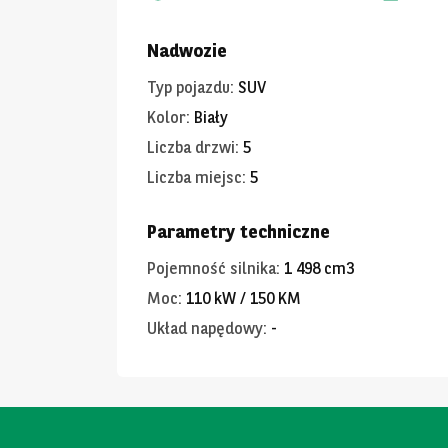
Nadwozie
Typ pojazdu
:
SUV
Kolor
:
Biały
Liczba drzwi
:
5
Liczba miejsc
:
5
Parametry techniczne
Pojemność silnika
:
1 498 cm3
Moc
:
110 kW / 150 KM
Układ napędowy
:
-