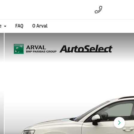
e
FAQ
O Arval