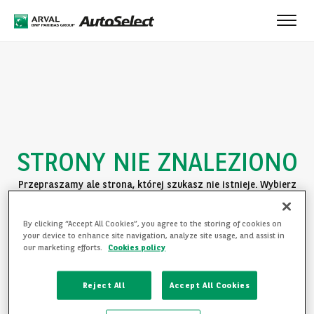
Toggle
naviga
STRONY NIE ZNALEZIONO
Przepraszamy ale strona, której szukasz nie istnieje. Wybierz
jedną z poniższych opcji:
By clicking “Accept All Cookies”, you agree to the storing of cookies on
POWRÓT DO STRONY GŁÓWNEJ
your device to enhance site navigation, analyze site usage, and assist in
our marketing efforts.
Cookies policy
ZAPOZNAJ SIĘ Z OFERTĄ
Reject All
Accept All Cookies