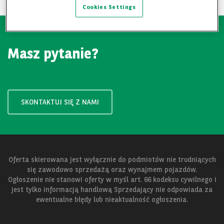
Cookies Settings
Masz pytanie?
SKONTAKTUJ SIĘ Z NAMI
Oferta skierowana jest wyłącznie do podmiotów nie trudniących
się zawodowo sprzedażą oraz wynajmem pojazdów.
Ogłoszenie nie stanowi oferty w myśl art. 66 kodeksu cywilnego i
jest tylko informacją handlową Sprzedający nie odpowiada za
ewentualne błędy lub nieaktualność ogłoszenia.