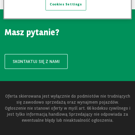
Cookies Settings
Masz pytanie?
SKONTAKTUJ SIĘ Z NAMI
Oferta skierowana jest wyłącznie do podmiotów nie trudniących
się zawodowo sprzedażą oraz wynajmem pojazdów.
Ogłoszenie nie stanowi oferty w myśl art. 66 kodeksu cywilnego i
jest tylko informacją handlową Sprzedający nie odpowiada za
ewentualne błędy lub nieaktualność ogłoszenia.