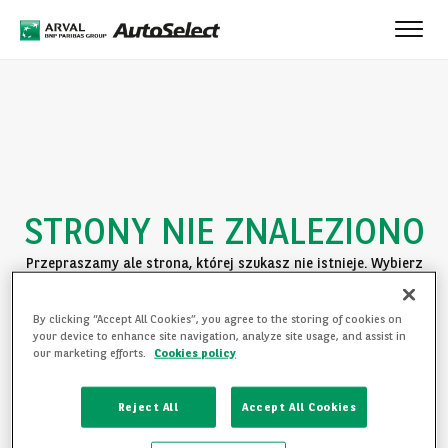
Toggle
naviga
STRONY NIE ZNALEZIONO
Przepraszamy ale strona, której szukasz nie istnieje. Wybierz
jedną z poniższych opcji:
By clicking “Accept All Cookies”, you agree to the storing of cookies on
POWRÓT DO STRONY GŁÓWNEJ
your device to enhance site navigation, analyze site usage, and assist in
our marketing efforts.
Cookies policy
ZAPOZNAJ SIĘ Z OFERTĄ
Reject All
Accept All Cookies