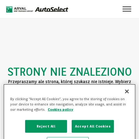
Toggle
naviga
STRONY NIE ZNALEZIONO
Przepraszamy ale strona, której szukasz nie istnieje. Wybierz
jedną z poniższych opcji:
By clicking “Accept All Cookies”, you agree to the storing of cookies on
POWRÓT DO STRONY GŁÓWNEJ
your device to enhance site navigation, analyze site usage, and assist in
our marketing efforts.
Cookies policy
ZAPOZNAJ SIĘ Z OFERTĄ
Reject All
Accept All Cookies