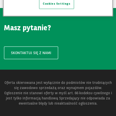
Cookies Settings
Masz pytanie?
SKONTAKTUJ SIĘ Z NAMI
Oferta skierowana jest wyłącznie do podmiotów nie trudniących
się zawodowo sprzedażą oraz wynajmem pojazdów.
Ogłoszenie nie stanowi oferty w myśl art. 66 kodeksu cywilnego i
jest tylko informacją handlową Sprzedający nie odpowiada za
ewentualne błędy lub nieaktualność ogłoszenia.