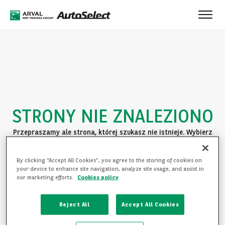
Toggle
naviga
STRONY NIE ZNALEZIONO
Przepraszamy ale strona, której szukasz nie istnieje. Wybierz
jedną z poniższych opcji:
By clicking “Accept All Cookies”, you agree to the storing of cookies on
POWRÓT DO STRONY GŁÓWNEJ
your device to enhance site navigation, analyze site usage, and assist in
our marketing efforts.
Cookies policy
ZAPOZNAJ SIĘ Z OFERTĄ
Reject All
Accept All Cookies