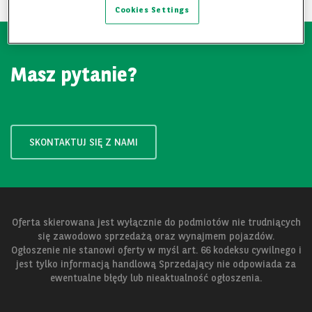
Cookies Settings
Masz pytanie?
SKONTAKTUJ SIĘ Z NAMI
Oferta skierowana jest wyłącznie do podmiotów nie trudniących
się zawodowo sprzedażą oraz wynajmem pojazdów.
Ogłoszenie nie stanowi oferty w myśl art. 66 kodeksu cywilnego i
jest tylko informacją handlową Sprzedający nie odpowiada za
ewentualne błędy lub nieaktualność ogłoszenia.