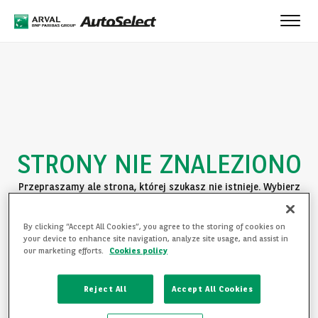
Toggle
naviga
STRONY NIE ZNALEZIONO
Przepraszamy ale strona, której szukasz nie istnieje. Wybierz
jedną z poniższych opcji:
By clicking “Accept All Cookies”, you agree to the storing of cookies on
POWRÓT DO STRONY GŁÓWNEJ
your device to enhance site navigation, analyze site usage, and assist in
our marketing efforts.
Cookies policy
ZAPOZNAJ SIĘ Z OFERTĄ
Reject All
Accept All Cookies