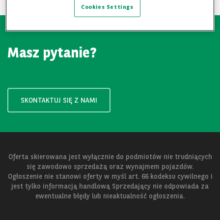
Cookies Settings
Masz pytanie?
SKONTAKTUJ SIĘ Z NAMI
Oferta skierowana jest wyłącznie do podmiotów nie trudniących
się zawodowo sprzedażą oraz wynajmem pojazdów.
Ogłoszenie nie stanowi oferty w myśl art. 66 kodeksu cywilnego i
jest tylko informacją handlową Sprzedający nie odpowiada za
ewentualne błędy lub nieaktualność ogłoszenia.