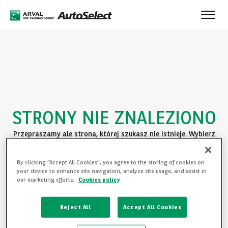
Toggle
naviga
STRONY NIE ZNALEZIONO
Przepraszamy ale strona, której szukasz nie istnieje. Wybierz
jedną z poniższych opcji:
By clicking “Accept All Cookies”, you agree to the storing of cookies on
POWRÓT DO STRONY GŁÓWNEJ
your device to enhance site navigation, analyze site usage, and assist in
our marketing efforts.
Cookies policy
ZAPOZNAJ SIĘ Z OFERTĄ
Reject All
Accept All Cookies