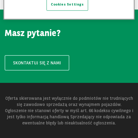
Cookies Settings
Masz pytanie?
SKONTAKTUJ SIĘ Z NAMI
Oferta skierowana jest wyłącznie do podmiotów nie trudniących
się zawodowo sprzedażą oraz wynajmem pojazdów.
Ogłoszenie nie stanowi oferty w myśl art. 66 kodeksu cywilnego i
jest tylko informacją handlową Sprzedający nie odpowiada za
ewentualne błędy lub nieaktualność ogłoszenia.