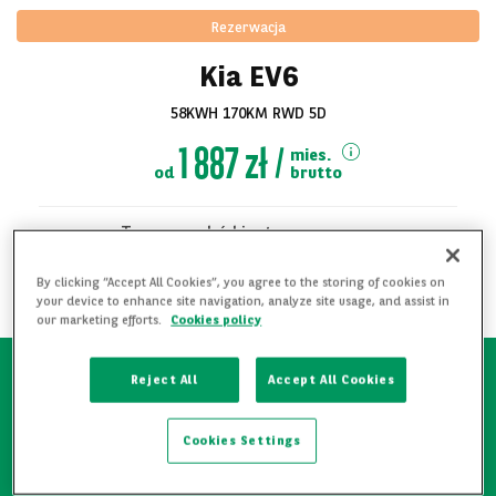
Rezerwacja
Kia EV6
58KWH 170KM RWD 5D
1 887 zł
mies.
od
brutto
Ten samochód jest zarezerwowany
Zobacz
By clicking “Accept All Cookies”, you agree to the storing of cookies on
POWIADOM MNIE O DOSTĘPNOŚCI
your device to enhance site navigation, analyze site usage, and assist in
wszystkie zdjęcia
our marketing efforts.
Cookies policy
Reject All
Accept All Cookies
Pierwszy właściciel
Cookies Settings
Przejrzysta historia serwisowa oraz
ubezpieczeniowa