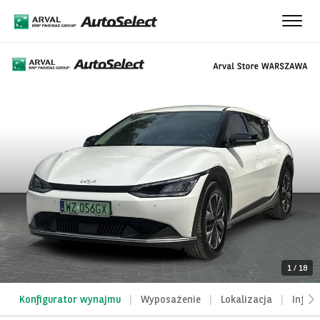
Toggle
naviga
1
/
18
Konfigurator wynajmu
Wyposażenie
Lokalizacja
Infor