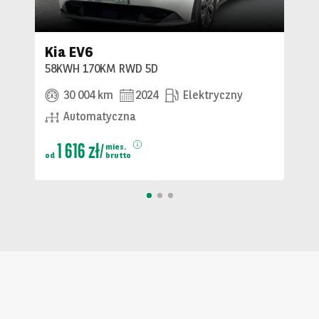
Kia EV6
58KWH 170KM RWD 5D
30 004 km
2024
Elektryczny
Automatyczna
1 616 zł
mies.
od
brutto