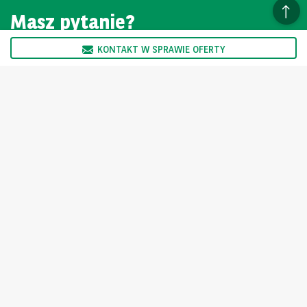
Masz pytanie?
KONTAKT W SPRAWIE OFERTY
SKONTAKTUJ SIĘ Z NAMI
Oferta skierowana jest wyłącznie do podmiotów nie trudniących
się zawodowo sprzedażą oraz wynajmem pojazdów.
Ogłoszenie nie stanowi oferty w myśl art. 66 kodeksu cywilnego i
jest tylko informacją handlową Sprzedający nie odpowiada za
ewentualne błędy lub nieaktualność ogłoszenia.
Wybierz inny kraj
For the many journeys in life