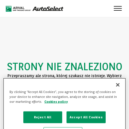
Toggle
naviga
STRONY NIE ZNALEZIONO
Przepraszamy ale strona, której szukasz nie istnieje. Wybierz
jedną z poniższych opcji:
By clicking “Accept All Cookies”, you agree to the storing of cookies on
POWRÓT DO STRONY GŁÓWNEJ
your device to enhance site navigation, analyze site usage, and assist in
our marketing efforts.
Cookies policy
ZAPOZNAJ SIĘ Z OFERTĄ
Reject All
Accept All Cookies