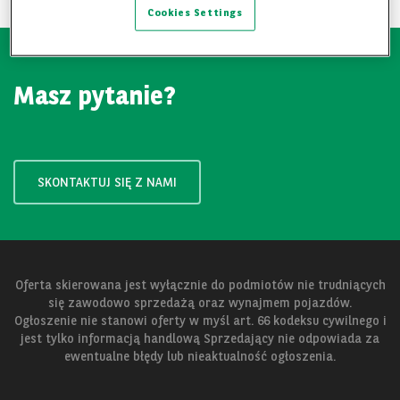
Cookies Settings
Masz pytanie?
SKONTAKTUJ SIĘ Z NAMI
Oferta skierowana jest wyłącznie do podmiotów nie trudniących
się zawodowo sprzedażą oraz wynajmem pojazdów.
Ogłoszenie nie stanowi oferty w myśl art. 66 kodeksu cywilnego i
jest tylko informacją handlową Sprzedający nie odpowiada za
ewentualne błędy lub nieaktualność ogłoszenia.