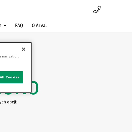
e
FAQ
O Arval
e navigation,
All Cookies
IONO
ch opcji: