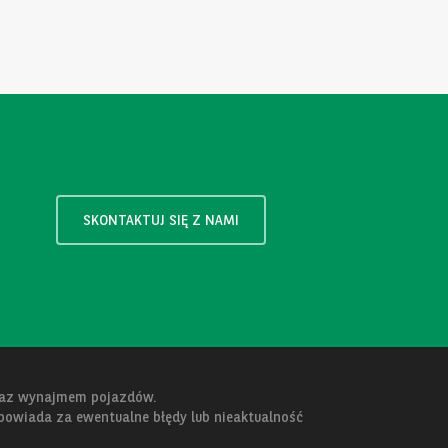
SKONTAKTUJ SIĘ Z NAMI
oraz wynajmem pojazdów.
dpowiada za ewentualne błędy lub nieaktualność