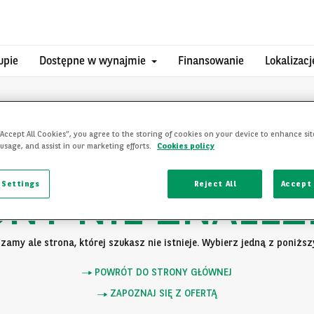
upie
Dostępne w wynajmie
Finansowanie
Lokalizacj
“Accept All Cookies”, you agree to the storing of cookies on your device to enhance sit
 usage, and assist in our marketing efforts.
Cookies policy
 Settings
Reject All
Accept 
ONY NIE ZNALEZ
zamy ale strona, której szukasz nie istnieje. Wybierz jedną z poniższy
POWRÓT DO STRONY GŁÓWNEJ
ZAPOZNAJ SIĘ Z OFERTĄ