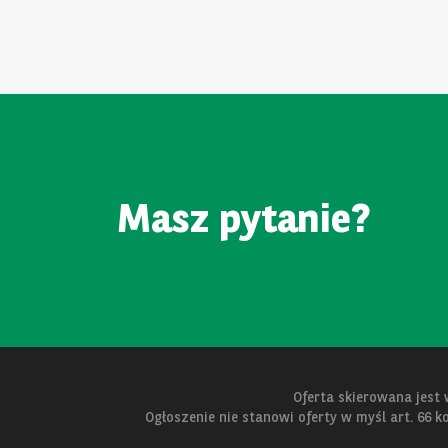
Masz pytanie?
Oferta skierowana jest
Ogłoszenie nie stanowi oferty w myśl art. 66 