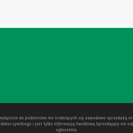
 wyłącznie do podmiotów nie trudniących się zawodowo sprzedażą 
kodeksu cywilnego i jest tylko informacją handlową Sprzedający nie o
ogłoszenia.