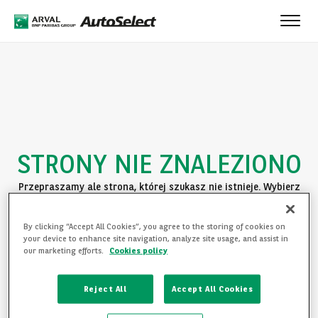
Toggle
naviga
STRONY NIE ZNALEZIONO
Przepraszamy ale strona, której szukasz nie istnieje. Wybierz
jedną z poniższych opcji:
By clicking “Accept All Cookies”, you agree to the storing of cookies on
POWRÓT DO STRONY GŁÓWNEJ
your device to enhance site navigation, analyze site usage, and assist in
our marketing efforts.
Cookies policy
ZAPOZNAJ SIĘ Z OFERTĄ
Reject All
Accept All Cookies