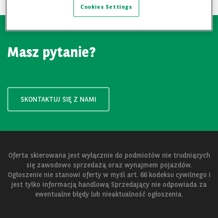
Cookies Settings
Masz pytanie?
SKONTAKTUJ SIĘ Z NAMI
Oferta skierowana jest wyłącznie do podmiotów nie trudniących
się zawodowo sprzedażą oraz wynajmem pojazdów.
Ogłoszenie nie stanowi oferty w myśl art. 66 kodeksu cywilnego i
jest tylko informacją handlową Sprzedający nie odpowiada za
ewentualne błędy lub nieaktualność ogłoszenia.