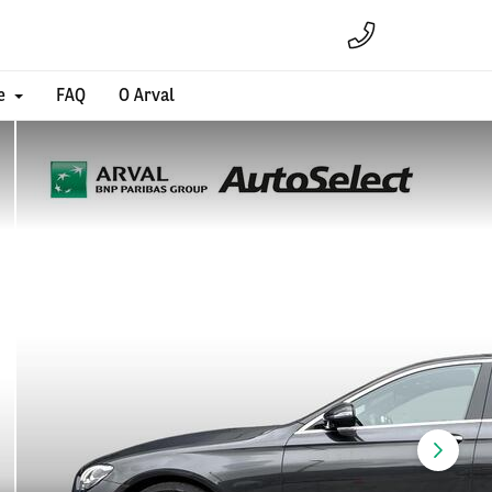
e
FAQ
O Arval