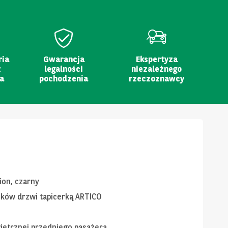
ria
Gwarancja
Ekspertyza
z
legalności
niezależnego
a
pochodzenia
rzeczoznawcy
ion, czarny
zków drzwi tapicerką ARTICO
ietrznej przedniego pasażera