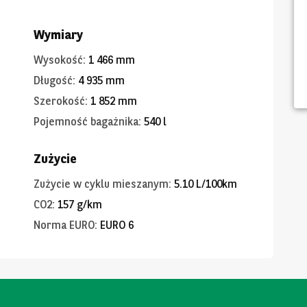
Wymiary
Wysokość
:
1 466 mm
Długość
:
4 935 mm
Szerokość
:
1 852 mm
Pojemność bagażnika
:
540 l
Zużycie
Zużycie w cyklu mieszanym
:
5.10 L/100km
CO2
:
157 g/km
Norma EURO
:
EURO 6