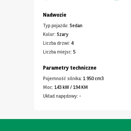
Nadwozie
Typ pojazdu
:
Sedan
Kolor
:
Szary
Liczba drzwi
:
4
Liczba miejsc
:
5
Parametry techniczne
Pojemność silnika
:
1 950 cm3
Moc
:
143 kW / 194 KM
Układ napędowy
:
-