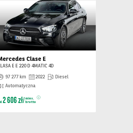
Mercedes Clase E
LASA E E 220 D 4MATIC 4D
97 277 km
2022
Diesel
Automatyczna
2 606 zł
mies.
od
brutto