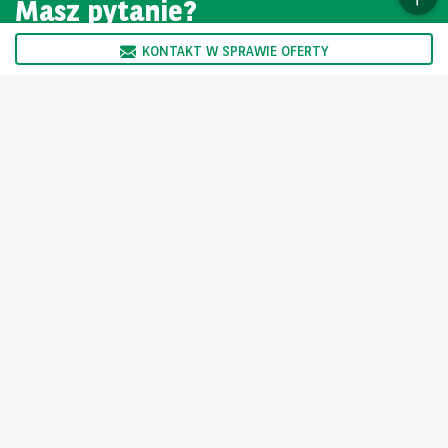
Masz pytanie?
KONTAKT W SPRAWIE OFERTY
SKONTAKTUJ SIĘ Z NAMI
Oferta skierowana jest wyłącznie do podmiotów nie trudniących
się zawodowo sprzedażą oraz wynajmem pojazdów.
Ogłoszenie nie stanowi oferty w myśl art. 66 kodeksu cywilnego i
jest tylko informacją handlową Sprzedający nie odpowiada za
ewentualne błędy lub nieaktualność ogłoszenia.
Wybierz inny kraj
For the many journeys in life