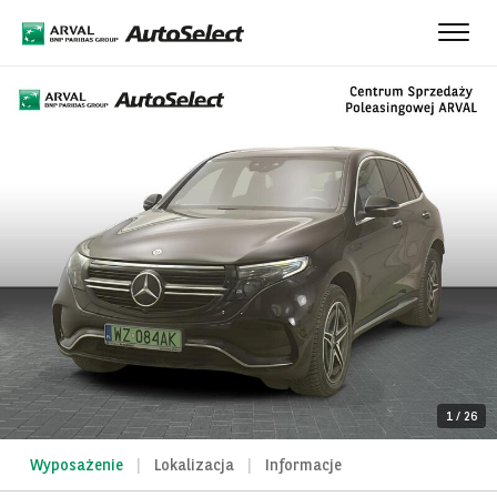
Toggle
naviga
1
/
26
Wyposażenie
Lokalizacja
Informacje