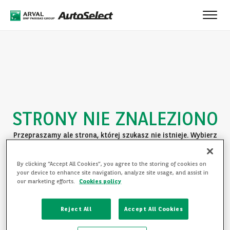
Toggle
naviga
STRONY NIE ZNALEZIONO
Przepraszamy ale strona, której szukasz nie istnieje. Wybierz
jedną z poniższych opcji:
By clicking “Accept All Cookies”, you agree to the storing of cookies on
POWRÓT DO STRONY GŁÓWNEJ
your device to enhance site navigation, analyze site usage, and assist in
our marketing efforts.
Cookies policy
ZAPOZNAJ SIĘ Z OFERTĄ
Reject All
Accept All Cookies