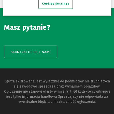
Cookies Settings
Masz pytanie?
SKONTAKTUJ SIĘ Z NAMI
Oferta skierowana jest wyłącznie do podmiotów nie trudniących
się zawodowo sprzedażą oraz wynajmem pojazdów.
Ogłoszenie nie stanowi oferty w myśl art. 66 kodeksu cywilnego i
jest tylko informacją handlową Sprzedający nie odpowiada za
ewentualne błędy lub nieaktualność ogłoszenia.