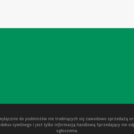
 wyłącznie do podmiotów nie trudniących się zawodowo sprzedażą 
kodeksu cywilnego i jest tylko informacją handlową Sprzedający nie o
ogłoszenia.