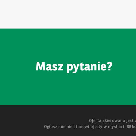
Masz pytanie?
Oferta skierowana jest
Ogłoszenie nie stanowi oferty w myśl art. 66 