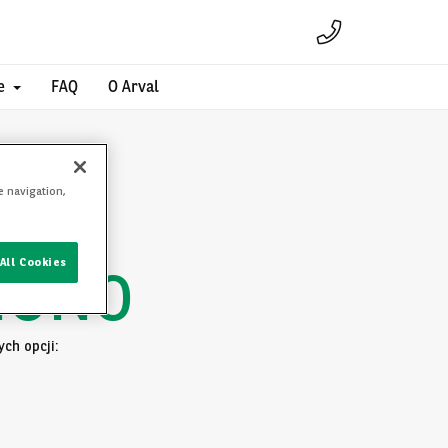
e
FAQ
O Arval
e navigation,
All Cookies
IONO
ch opcji: