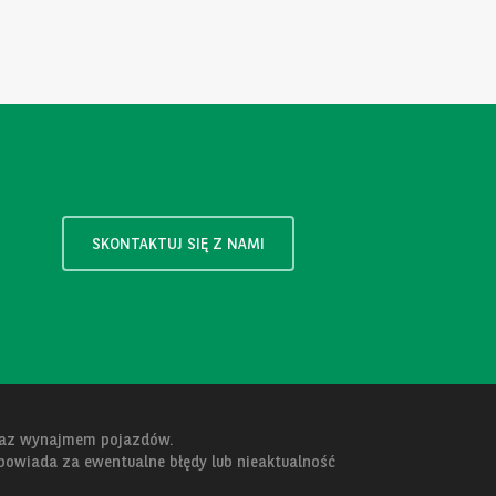
SKONTAKTUJ SIĘ Z NAMI
oraz wynajmem pojazdów.
dpowiada za ewentualne błędy lub nieaktualność