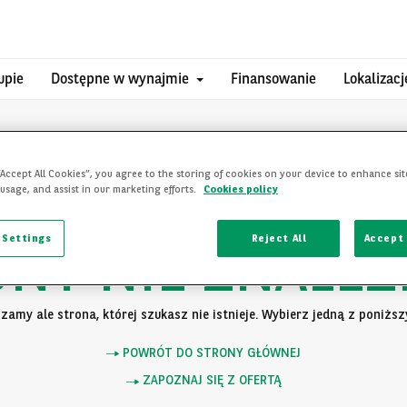
upie
Dostępne w wynajmie
Finansowanie
Lokalizacj
“Accept All Cookies”, you agree to the storing of cookies on your device to enhance sit
 usage, and assist in our marketing efforts.
Cookies policy
 Settings
Reject All
Accept 
ONY NIE ZNALEZ
zamy ale strona, której szukasz nie istnieje. Wybierz jedną z poniższy
POWRÓT DO STRONY GŁÓWNEJ
ZAPOZNAJ SIĘ Z OFERTĄ