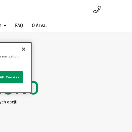
e
FAQ
O Arval
e navigation,
All Cookies
IONO
ch opcji: