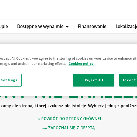
upie
Dostępne w wynajmie
Finansowanie
Lokalizacj
“Accept All Cookies”, you agree to the storing of cookies on your device to enhance sit
 usage, and assist in our marketing efforts.
Cookies policy
 Settings
Reject All
Accept 
ONY NIE ZNALEZ
zamy ale strona, której szukasz nie istnieje. Wybierz jedną z poniższy
POWRÓT DO STRONY GŁÓWNEJ
ZAPOZNAJ SIĘ Z OFERTĄ