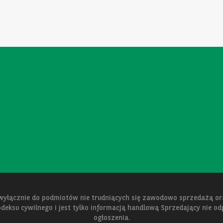
 wyłącznie do podmiotów nie trudniących się zawodowo sprzedażą 
kodeksu cywilnego i jest tylko informacją handlową Sprzedający nie o
ogłoszenia.