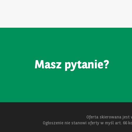
Masz pytanie?
Oferta skierowana jest
Ogłoszenie nie stanowi oferty w myśl art. 66 