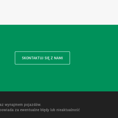
SKONTAKTUJ SIĘ Z NAMI
oraz wynajmem pojazdów.
dpowiada za ewentualne błędy lub nieaktualność