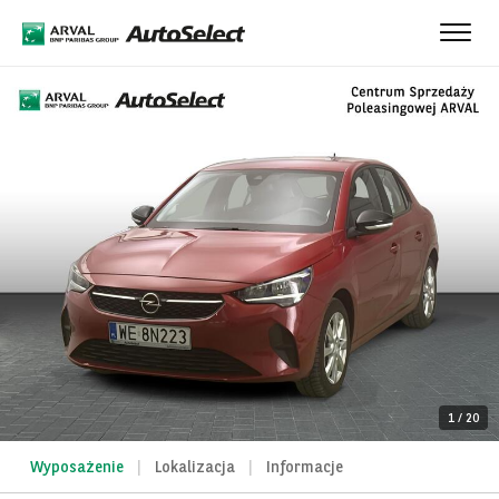
Toggle
naviga
1
/
20
Wyposażenie
Lokalizacja
Informacje