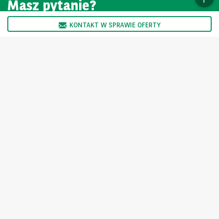
Masz pytanie?
KONTAKT W SPRAWIE OFERTY
SKONTAKTUJ SIĘ Z NAMI
Oferta skierowana jest wyłącznie do podmiotów nie trudniących
się zawodowo sprzedażą oraz wynajmem pojazdów.
Ogłoszenie nie stanowi oferty w myśl art. 66 kodeksu cywilnego i
jest tylko informacją handlową Sprzedający nie odpowiada za
ewentualne błędy lub nieaktualność ogłoszenia.
Wybierz inny kraj
For the many journeys in life