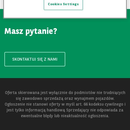
Cookies Settings
Masz pytanie?
SKONTAKTUJ SIĘ Z NAMI
Oferta skierowana jest wyłącznie do podmiotów nie trudniących
się zawodowo sprzedażą oraz wynajmem pojazdów.
Ogłoszenie nie stanowi oferty w myśl art. 66 kodeksu cywilnego i
jest tylko informacją handlową Sprzedający nie odpowiada za
ewentualne błędy lub nieaktualność ogłoszenia.