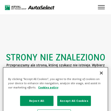
Toggle
naviga
STRONY NIE ZNALEZIONO
Przepraszamy ale strona, której szukasz nie istnieje. Wybierz
jedną z poniższych opcji:
By clicking “Accept All Cookies”, you agree to the storing of cookies on
POWRÓT DO STRONY GŁÓWNEJ
your device to enhance site navigation, analyze site usage, and assist in
our marketing efforts.
Cookies policy
ZAPOZNAJ SIĘ Z OFERTĄ
Reject All
Accept All Cookies