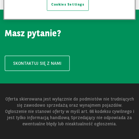
Cookies Settings
Masz pytanie?
SKONTAKTUJ SIĘ Z NAMI
Oferta skierowana jest wyłącznie do podmiotów nie trudniących
się zawodowo sprzedażą oraz wynajmem pojazdów.
Ogłoszenie nie stanowi oferty w myśl art. 66 kodeksu cywilnego i
jest tylko informacją handlową Sprzedający nie odpowiada za
ewentualne błędy lub nieaktualność ogłoszenia.