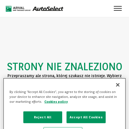
Toggle
naviga
STRONY NIE ZNALEZIONO
Przepraszamy ale strona, której szukasz nie istnieje. Wybierz
jedną z poniższych opcji:
By clicking “Accept All Cookies”, you agree to the storing of cookies on
POWRÓT DO STRONY GŁÓWNEJ
your device to enhance site navigation, analyze site usage, and assist in
our marketing efforts.
Cookies policy
ZAPOZNAJ SIĘ Z OFERTĄ
Reject All
Accept All Cookies