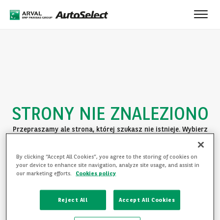
Toggle
naviga
STRONY NIE ZNALEZIONO
Przepraszamy ale strona, której szukasz nie istnieje. Wybierz
jedną z poniższych opcji:
By clicking “Accept All Cookies”, you agree to the storing of cookies on
POWRÓT DO STRONY GŁÓWNEJ
your device to enhance site navigation, analyze site usage, and assist in
our marketing efforts.
Cookies policy
ZAPOZNAJ SIĘ Z OFERTĄ
Reject All
Accept All Cookies