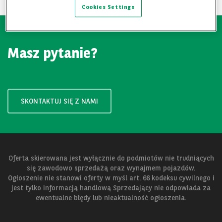
Cookies Settings
Masz pytanie?
SKONTAKTUJ SIĘ Z NAMI
Oferta skierowana jest wyłącznie do podmiotów nie trudniących
się zawodowo sprzedażą oraz wynajmem pojazdów.
Ogłoszenie nie stanowi oferty w myśl art. 66 kodeksu cywilnego i
jest tylko informacją handlową Sprzedający nie odpowiada za
ewentualne błędy lub nieaktualność ogłoszenia.