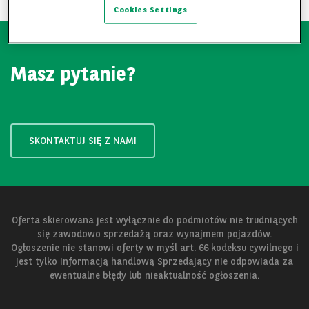
Cookies Settings
Masz pytanie?
SKONTAKTUJ SIĘ Z NAMI
Oferta skierowana jest wyłącznie do podmiotów nie trudniących
się zawodowo sprzedażą oraz wynajmem pojazdów.
Ogłoszenie nie stanowi oferty w myśl art. 66 kodeksu cywilnego i
jest tylko informacją handlową Sprzedający nie odpowiada za
ewentualne błędy lub nieaktualność ogłoszenia.