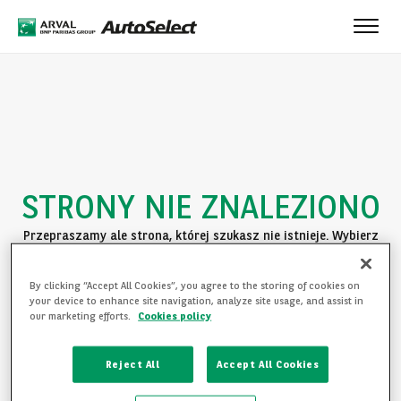
Toggle
naviga
STRONY NIE ZNALEZIONO
Przepraszamy ale strona, której szukasz nie istnieje. Wybierz
jedną z poniższych opcji:
By clicking “Accept All Cookies”, you agree to the storing of cookies on
POWRÓT DO STRONY GŁÓWNEJ
your device to enhance site navigation, analyze site usage, and assist in
our marketing efforts.
Cookies policy
ZAPOZNAJ SIĘ Z OFERTĄ
Reject All
Accept All Cookies