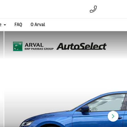
e
FAQ
O Arval