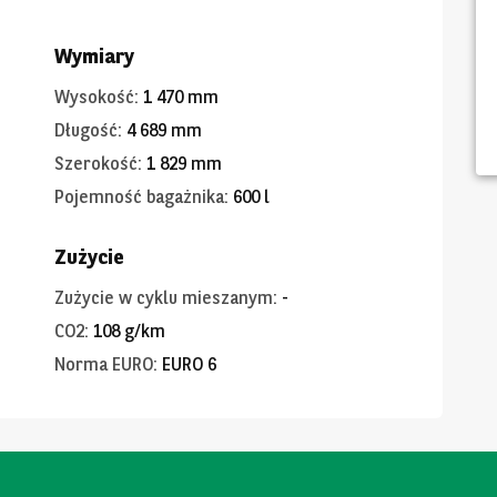
Wymiary
Wysokość
:
1 470 mm
Długość
:
4 689 mm
Szerokość
:
1 829 mm
Pojemność bagażnika
:
600 l
Zużycie
Zużycie w cyklu mieszanym
:
-
CO2
:
108 g/km
Norma EURO
:
EURO 6