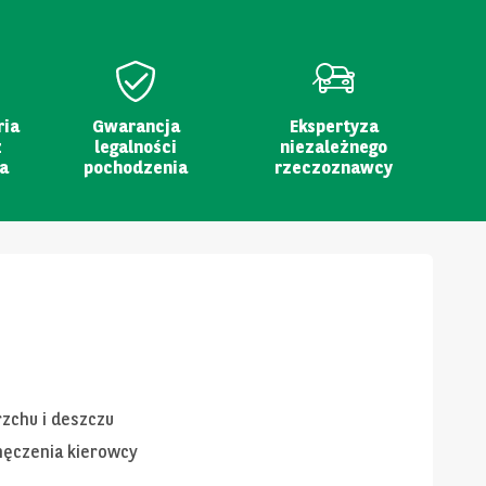
ria
Gwarancja
Ekspertyza
z
legalności
niezależnego
a
pochodzenia
rzeczoznawcy
rzchu i deszczu
męczenia kierowcy