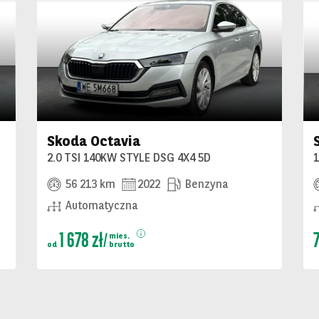
Skoda Octavia
2.0 TSI 140KW STYLE DSG 4X4 5D
56 213 km
2022
Benzyna
Automatyczna
1 678 zł
mies.
od
brutto