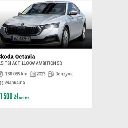
Skoda Octavia
1.5 TSI ACT 110KW AMBITION 5D
136 085 km
2023
Benzyna
Manualna
71 500 zł
brutto