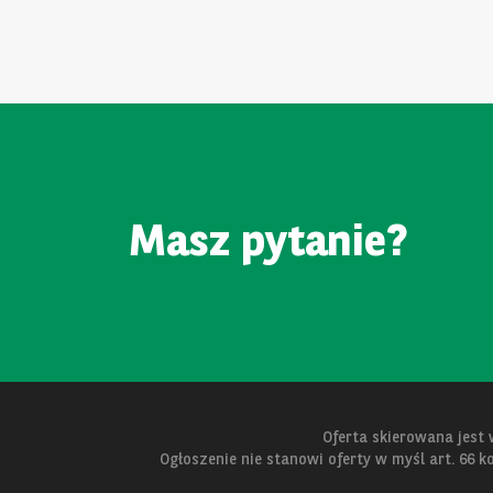
Masz pytanie?
Oferta skierowana jest
Ogłoszenie nie stanowi oferty w myśl art. 66 