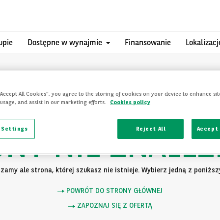
upie
Dostępne w wynajmie
Finansowanie
Lokalizacj
“Accept All Cookies”, you agree to the storing of cookies on your device to enhance sit
 usage, and assist in our marketing efforts.
Cookies policy
 Settings
Reject All
Accept 
ONY NIE ZNALEZ
zamy ale strona, której szukasz nie istnieje. Wybierz jedną z poniższy
POWRÓT DO STRONY GŁÓWNEJ
ZAPOZNAJ SIĘ Z OFERTĄ