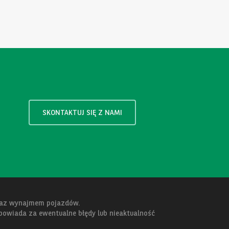
SKONTAKTUJ SIĘ Z NAMI
oraz wynajmem pojazdów.
dpowiada za ewentualne błędy lub nieaktualność