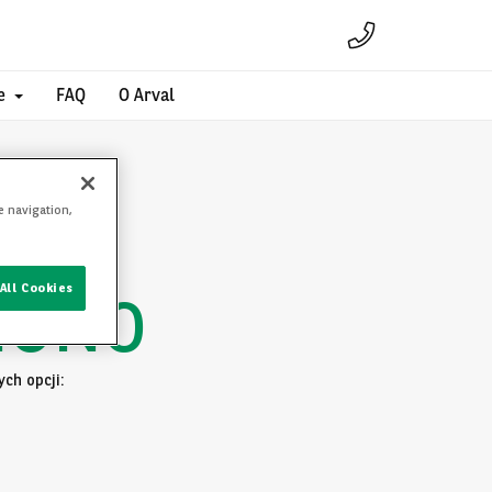
e
FAQ
O Arval
e navigation,
All Cookies
IONO
ch opcji: