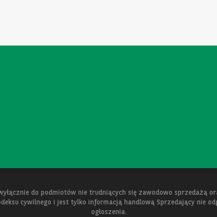
 wyłącznie do podmiotów nie trudniących się zawodowo sprzedażą 
kodeksu cywilnego i jest tylko informacją handlową Sprzedający nie o
ogłoszenia.