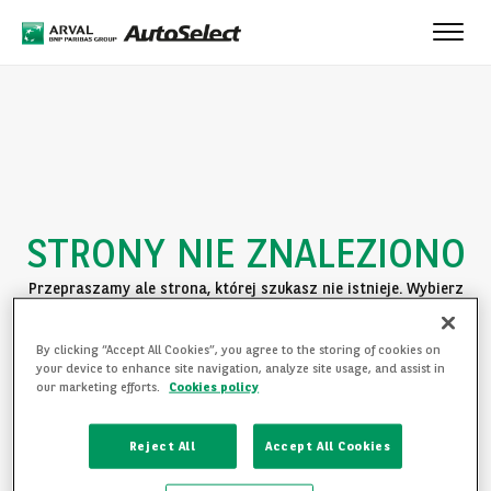
Toggle
naviga
STRONY NIE ZNALEZIONO
Przepraszamy ale strona, której szukasz nie istnieje. Wybierz
jedną z poniższych opcji:
By clicking “Accept All Cookies”, you agree to the storing of cookies on
POWRÓT DO STRONY GŁÓWNEJ
your device to enhance site navigation, analyze site usage, and assist in
our marketing efforts.
Cookies policy
ZAPOZNAJ SIĘ Z OFERTĄ
Reject All
Accept All Cookies