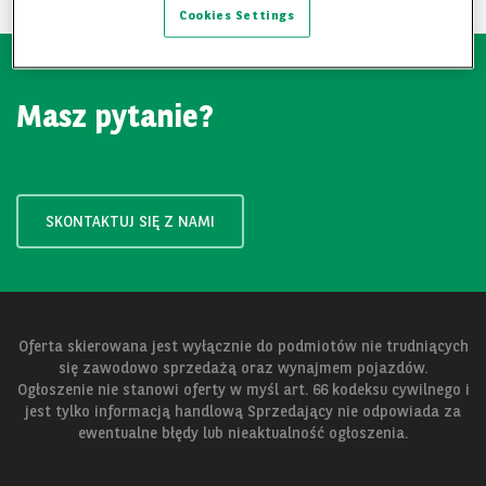
Cookies Settings
Masz pytanie?
SKONTAKTUJ SIĘ Z NAMI
Oferta skierowana jest wyłącznie do podmiotów nie trudniących
się zawodowo sprzedażą oraz wynajmem pojazdów.
Ogłoszenie nie stanowi oferty w myśl art. 66 kodeksu cywilnego i
jest tylko informacją handlową Sprzedający nie odpowiada za
ewentualne błędy lub nieaktualność ogłoszenia.