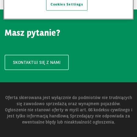
Cookies Settings
Masz pytanie?
SKONTAKTUJ SIĘ Z NAMI
Oferta skierowana jest wyłącznie do podmiotów nie trudniących
się zawodowo sprzedażą oraz wynajmem pojazdów.
Ogłoszenie nie stanowi oferty w myśl art. 66 kodeksu cywilnego i
jest tylko informacją handlową Sprzedający nie odpowiada za
ewentualne błędy lub nieaktualność ogłoszenia.