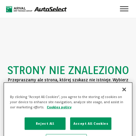
Toggle
naviga
STRONY NIE ZNALEZIONO
Przepraszamy ale strona, której szukasz nie istnieje. Wybierz
jedną z poniższych opcji:
By clicking “Accept All Cookies”, you agree to the storing of cookies on
POWRÓT DO STRONY GŁÓWNEJ
your device to enhance site navigation, analyze site usage, and assist in
our marketing efforts.
Cookies policy
ZAPOZNAJ SIĘ Z OFERTĄ
Reject All
Accept All Cookies