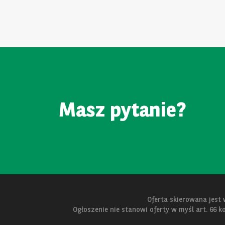
Masz pytanie?
Oferta skierowana jest
Ogłoszenie nie stanowi oferty w myśl art. 66 