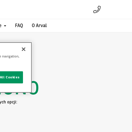
e
FAQ
O Arval
e navigation,
All Cookies
IONO
ch opcji: