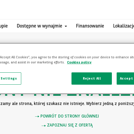
upie
Dostępne w wynajmie
Finansowanie
Lokalizacj
“Accept All Cookies”, you agree to the storing of cookies on your device to enhance sit
 usage, and assist in our marketing efforts.
Cookies policy
 Settings
Reject All
Accept 
ONY NIE ZNALEZ
zamy ale strona, której szukasz nie istnieje. Wybierz jedną z poniższy
POWRÓT DO STRONY GŁÓWNEJ
ZAPOZNAJ SIĘ Z OFERTĄ