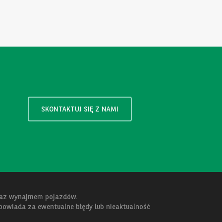
SKONTAKTUJ SIĘ Z NAMI
oraz wynajmem pojazdów.
dpowiada za ewentualne błędy lub nieaktualność