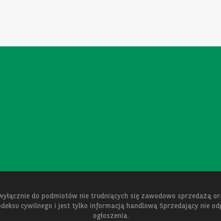
 wyłącznie do podmiotów nie trudniących się zawodowo sprzedażą 
kodeksu cywilnego i jest tylko informacją handlową Sprzedający nie o
ogłoszenia.