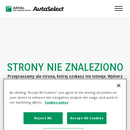
Toggle
naviga
STRONY NIE ZNALEZIONO
Przepraszamy ale strona, której szukasz nie istnieje. Wybierz
jedną z poniższych opcji:
By clicking “Accept All Cookies”, you agree to the storing of cookies on
POWRÓT DO STRONY GŁÓWNEJ
your device to enhance site navigation, analyze site usage, and assist in
our marketing efforts.
Cookies policy
ZAPOZNAJ SIĘ Z OFERTĄ
Reject All
Accept All Cookies