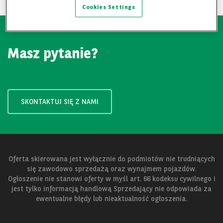
Cookies Settings
Masz pytanie?
SKONTAKTUJ SIĘ Z NAMI
Oferta skierowana jest wyłącznie do podmiotów nie trudniących
się zawodowo sprzedażą oraz wynajmem pojazdów.
Ogłoszenie nie stanowi oferty w myśl art. 66 kodeksu cywilnego i
jest tylko informacją handlową Sprzedający nie odpowiada za
ewentualne błędy lub nieaktualność ogłoszenia.