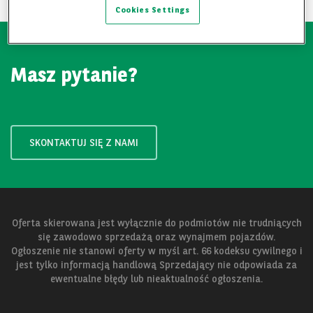
Cookies Settings
Masz pytanie?
SKONTAKTUJ SIĘ Z NAMI
Oferta skierowana jest wyłącznie do podmiotów nie trudniących
się zawodowo sprzedażą oraz wynajmem pojazdów.
Ogłoszenie nie stanowi oferty w myśl art. 66 kodeksu cywilnego i
jest tylko informacją handlową Sprzedający nie odpowiada za
ewentualne błędy lub nieaktualność ogłoszenia.