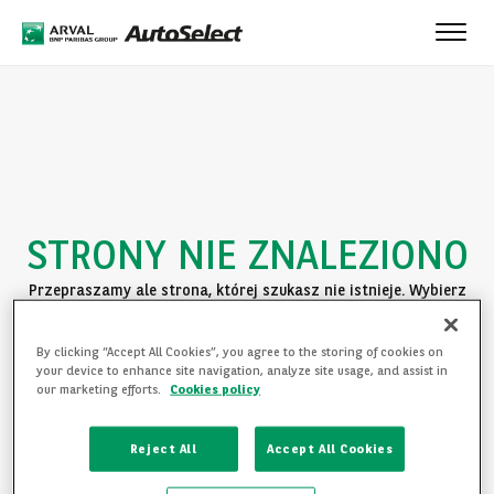
Toggle
naviga
STRONY NIE ZNALEZIONO
Przepraszamy ale strona, której szukasz nie istnieje. Wybierz
jedną z poniższych opcji:
By clicking “Accept All Cookies”, you agree to the storing of cookies on
POWRÓT DO STRONY GŁÓWNEJ
your device to enhance site navigation, analyze site usage, and assist in
our marketing efforts.
Cookies policy
ZAPOZNAJ SIĘ Z OFERTĄ
Reject All
Accept All Cookies