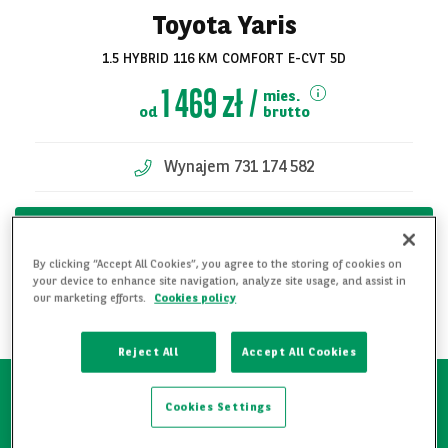
Toyota Yaris
1.5 HYBRID 116 KM COMFORT E-CVT 5D
1 469 zł
mies.
od
brutto
Wynajem 731 174 582
KONTAKT W SPRAWIE OFERTY
Zobacz
By clicking “Accept All Cookies”, you agree to the storing of cookies on
DODAJ DO ULUBIONYCH
your device to enhance site navigation, analyze site usage, and assist in
wszystkie zdjęcia
our marketing efforts.
Cookies policy
POBIERZ PDF
Reject All
Accept All Cookies
Cookies Settings
Pierwszy właściciel