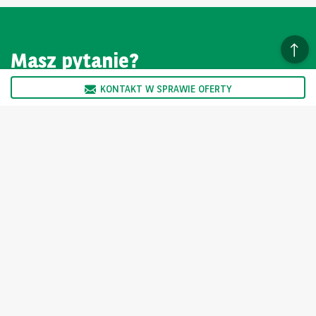
Masz pytanie?
KONTAKT W SPRAWIE OFERTY
SKONTAKTUJ SIĘ Z NAMI
Oferta skierowana jest wyłącznie do podmiotów nie trudniących
się zawodowo sprzedażą oraz wynajmem pojazdów.
Ogłoszenie nie stanowi oferty w myśl art. 66 kodeksu cywilnego i
jest tylko informacją handlową Sprzedający nie odpowiada za
ewentualne błędy lub nieaktualność ogłoszenia.