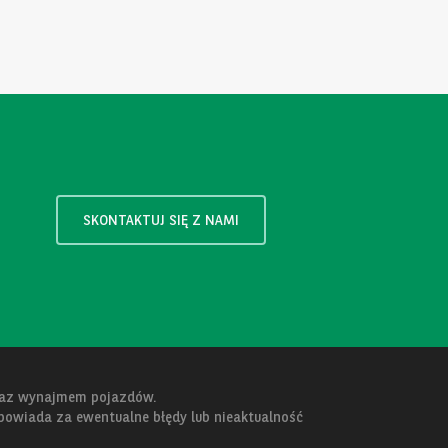
SKONTAKTUJ SIĘ Z NAMI
oraz wynajmem pojazdów.
dpowiada za ewentualne błędy lub nieaktualność