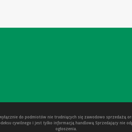
 wyłącznie do podmiotów nie trudniących się zawodowo sprzedażą 
kodeksu cywilnego i jest tylko informacją handlową Sprzedający nie o
ogłoszenia.