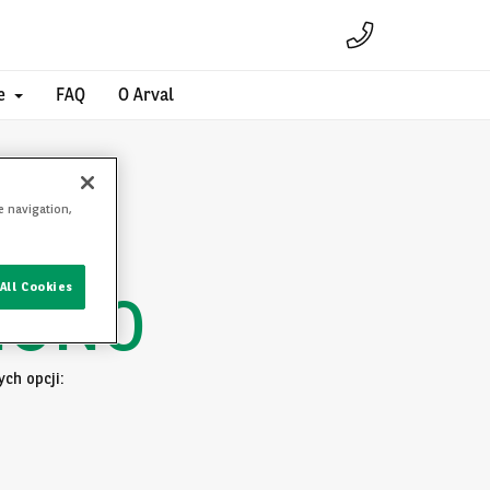
e
FAQ
O Arval
e navigation,
All Cookies
IONO
ch opcji: