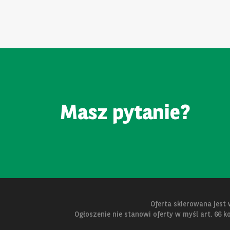
Masz pytanie?
Oferta skierowana jest
Ogłoszenie nie stanowi oferty w myśl art. 66 