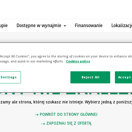
upie
Dostępne w wynajmie
Finansowanie
Lokalizacj
“Accept All Cookies”, you agree to the storing of cookies on your device to enhance sit
 usage, and assist in our marketing efforts.
Cookies policy
 Settings
Reject All
Accept 
ONY NIE ZNALEZ
zamy ale strona, której szukasz nie istnieje. Wybierz jedną z poniższy
POWRÓT DO STRONY GŁÓWNEJ
ZAPOZNAJ SIĘ Z OFERTĄ