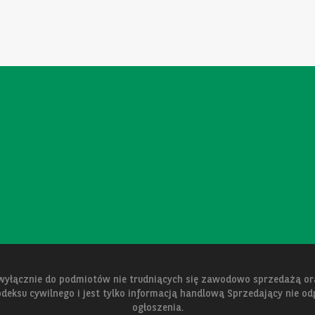
 wyłącznie do podmiotów nie trudniących się zawodowo sprzedażą 
kodeksu cywilnego i jest tylko informacją handlową Sprzedający nie o
ogłoszenia.