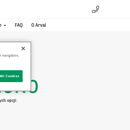
e
FAQ
O Arval
e navigation,
All Cookies
IONO
ch opcji: