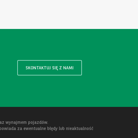
SKONTAKTUJ SIĘ Z NAMI
oraz wynajmem pojazdów.
dpowiada za ewentualne błędy lub nieaktualność