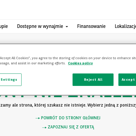
upie
Dostępne w wynajmie
Finansowanie
Lokalizacj
“Accept All Cookies”, you agree to the storing of cookies on your device to enhance sit
 usage, and assist in our marketing efforts.
Cookies policy
 Settings
Reject All
Accept 
ONY NIE ZNALEZ
zamy ale strona, której szukasz nie istnieje. Wybierz jedną z poniższy
POWRÓT DO STRONY GŁÓWNEJ
ZAPOZNAJ SIĘ Z OFERTĄ