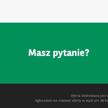
Masz pytanie?
Oferta skierowana jest
Ogłoszenie nie stanowi oferty w myśl art. 66 