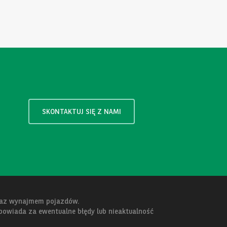
SKONTAKTUJ SIĘ Z NAMI
oraz wynajmem pojazdów.
dpowiada za ewentualne błędy lub nieaktualność