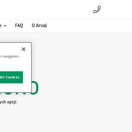
e
FAQ
O Arval
e navigation,
All Cookies
IONO
ch opcji: