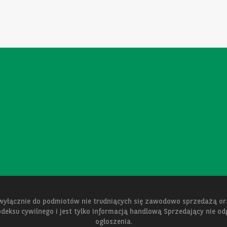
 wyłącznie do podmiotów nie trudniących się zawodowo sprzedażą 
kodeksu cywilnego i jest tylko informacją handlową Sprzedający nie o
ogłoszenia.