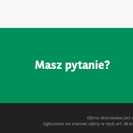
Masz pytanie?
Oferta skierowana jest
Ogłoszenie nie stanowi oferty w myśl art. 66 