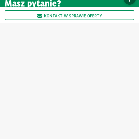
Masz pytanie?
KONTAKT W SPRAWIE OFERTY
SKONTAKTUJ SIĘ Z NAMI
Oferta skierowana jest wyłącznie do podmiotów nie trudniących
się zawodowo sprzedażą oraz wynajmem pojazdów.
Ogłoszenie nie stanowi oferty w myśl art. 66 kodeksu cywilnego i
jest tylko informacją handlową Sprzedający nie odpowiada za
ewentualne błędy lub nieaktualność ogłoszenia.
Wybierz inny kraj
For the many journeys in life