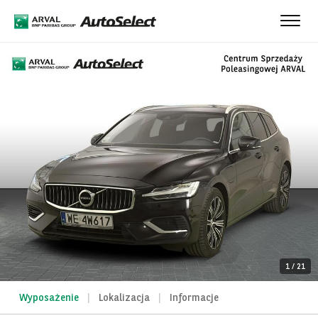
Toggle
naviga
1
/
21
Wyposażenie
Lokalizacja
Informacje