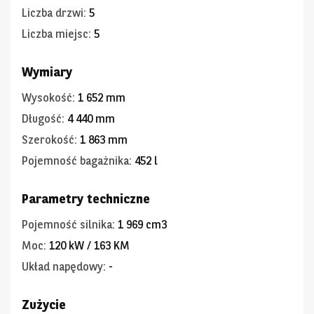
Liczba drzwi
:
5
Liczba miejsc
:
5
Wymiary
Wysokość
:
1 652 mm
Długość
:
4 440 mm
Szerokość
:
1 863 mm
Pojemność bagażnika
:
452 l
Parametry techniczne
Pojemność silnika
:
1 969 cm3
Moc
:
120 kW / 163 KM
Układ napędowy
:
-
Zużycie