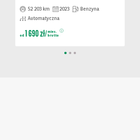
52 203 km
2023
Benzyna
Automatyczna
1 690 zł
mies.
od
brutto