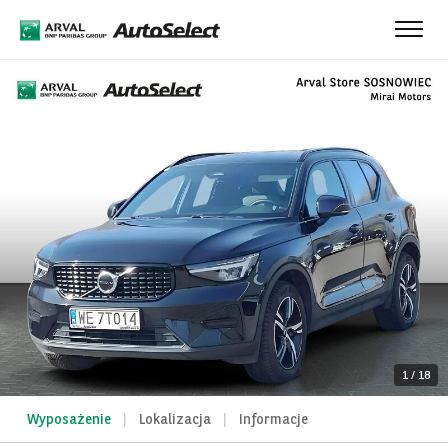
Toggle
naviga
1
/
18
Wyposażenie
Lokalizacja
Informacje