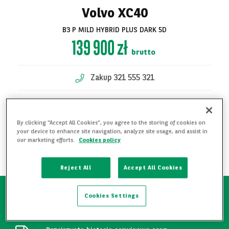
Volvo XC40
B3 P MILD HYBRID PLUS DARK 5D
139 900 zł
brutto
Zakup 321 555 321
KONTAKT W SPRAWIE OFERTY
By clicking “Accept All Cookies”, you agree to the storing of cookies on
Zobacz
DODAJ DO ULUBIONYCH
your device to enhance site navigation, analyze site usage, and assist in
our marketing efforts.
Cookies policy
wszystkie zdjęcia
POBIERZ PDF
Reject All
Accept All Cookies
Cookies Settings
Pierwszy właściciel