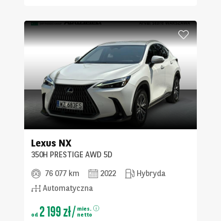
Lexus
NX
350H PRESTIGE AWD 5D
76 077 km
2022
Hybryda
Automatyczna
2 199 zł
/
mies.
od
netto