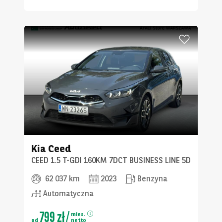
Kia
Ceed
CEED 1.5 T-GDI 160KM 7DCT BUSINESS LINE 5D
62 037 km
2023
Benzyna
Automatyczna
799 zł
/
mies.
od
netto