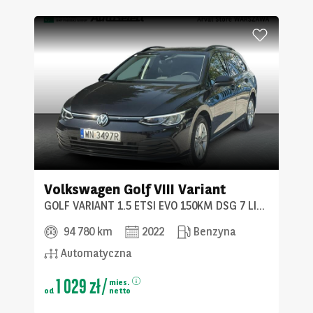
Volkswagen
Golf VIII Variant
GOLF VARIANT 1.5 ETSI EVO 150KM DSG 7 LIFE 5D
94 780 km
2022
Benzyna
Automatyczna
1 029 zł
/
mies.
od
netto