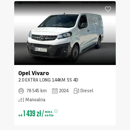
Opel
Vivaro
2.0 EXTRA LONG 144KM SS 4D
78 545 km
2024
Diesel
Manualna
1 439 zł
/
mies.
od
netto