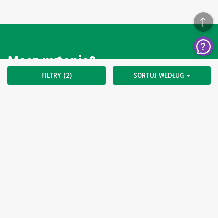
Masz pytanie?
FILTRY (2)
SORTUJ WEDŁUG
SKONTAKTUJ SIĘ Z NAMI
Oferta skierowana jest wyłącznie do podmiotów nie trudniących
się zawodowo sprzedażą oraz wynajmem pojazdów.
Ogłoszenie nie stanowi oferty w myśl art. 66 kodeksu cywilnego i
jest tylko informacją handlową Sprzedający nie odpowiada za
ewentualne błędy lub nieaktualność ogłoszenia.