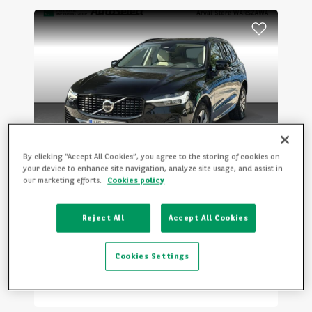
By clicking “Accept All Cookies”, you agree to the storing of cookies on
your device to enhance site navigation, analyze site usage, and assist in
Volvo
XC60
our marketing efforts.
Cookies policy
RECHARGE T6 PLUS DARK AT8 5D
Reject All
Accept All Cookies
46 133 km
2023
Hybryda
Automatyczna
Cookies Settings
1 499 zł
/
mies.
od
netto