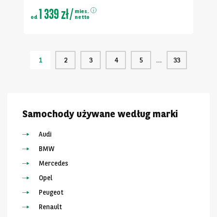
1 339 zł
/
mies.
od
netto
1
2
3
4
5
33
Samochody używane według marki
Audi
BMW
Mercedes
Opel
Peugeot
Renault