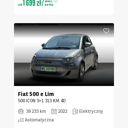
1 699 zł
/
mies.
od
netto
Fiat
500 e Lim
500 ICON 3+1 313 KM 4D
38 233 km
2022
Elektryczny
Automatyczna