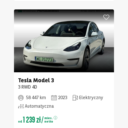
Tesla
Model 3
3 RWD 4D
58 447 km
2023
Elektryczny
Automatyczna
1 239 zł
/
mies.
od
netto