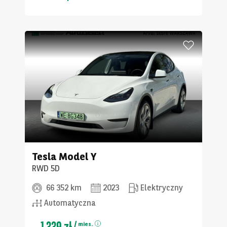
Tesla
Model Y
RWD 5D
66 352 km
2023
Elektryczny
Automatyczna
1 339 zł
/
mies.