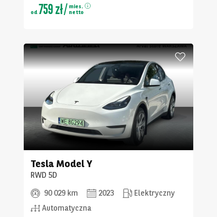
759 zł
/
mies.
od
netto
Tesla
Model Y
RWD 5D
90 029 km
2023
Elektryczny
Automatyczna